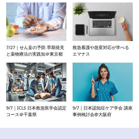
7/27｜せん妄の予防 早期発見
救急看護や急変対応が学べる
と薬物療法の実践知＠東京都
エマナス
9/7｜ICLS 日本救急医学会認定
9/7｜日本認知症ケア学会 講座
コース＠千葉県
事例検討会@大阪府